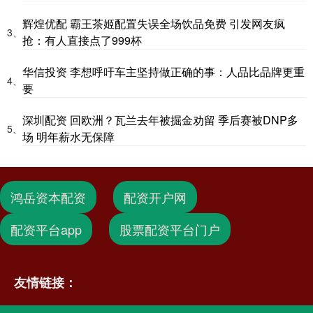
辉煌优配 霸王茶姬配置失误全场饮品免费 引发网友疯
3、
抢：有人直接点了999杯
华信投资 李想呼吁车主坚持做正确的事：人品比品牌更重
4、
要
深圳配资 回欧洲？瓦兰去年被掘金劝留 季后赛被DNP多
5、
场 明年薪水无保障
鸿岳资本配资
配资开户网
配资平台app
股票配资平台门户
友情链接：