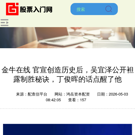
金牛在线 官宣创造历史后，吴宜泽公开袒
露制胜秘诀，丁俊晖的话点醒了他
来源：配查信平台
网站：鸿岳资本配资
日期：2026-05-03
08:42:05
查看：157