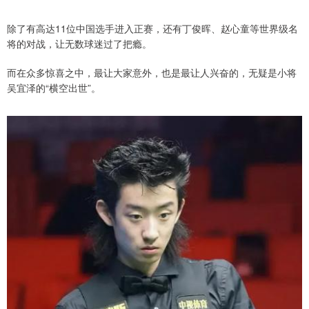
除了有高达11位中国选手进入正赛，还有丁俊晖、赵心童等世界级名
将的对战，让无数球迷过了把瘾。
而在众多惊喜之中，最让大家意外，也是最让人兴奋的，无疑是小将
吴宜泽的“横空出世”。