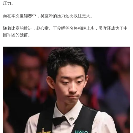
压力。
而在本次世锦赛中，吴宜泽的压力远比以往更大。
随着比赛的推进，赵心童、丁俊晖等名将相继止步，吴宜泽成为了中
国军团的独苗。