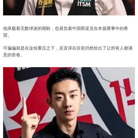
他承载着无数球迷的期盼，也肩负着中国斯诺克在本届赛事中的希
望。
可偏偏就是在这份重压之下，吴宜泽在目前仍然给出了让所有人都满
意的答卷。