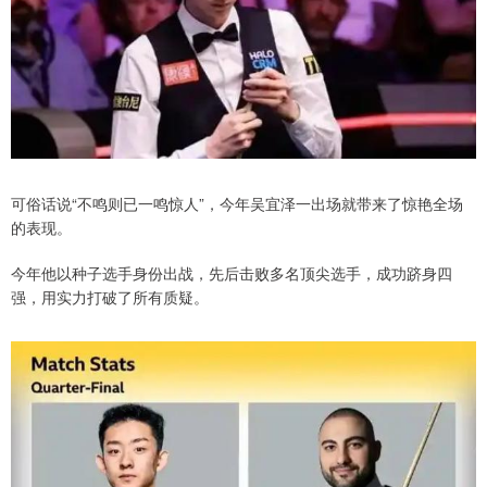
可俗话说“不鸣则已一鸣惊人”，今年吴宜泽一出场就带来了惊艳全场
的表现。
今年他以种子选手身份出战，先后击败多名顶尖选手，成功跻身四
强，用实力打破了所有质疑。