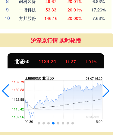
8
耐科装备
49.67
20.01%
6.83%
9
一博科技
53.33
20.01%
17.26%
10
方邦股份
146.16
20.00%
7.68%
沪深京行情 实时轮播
北证50
1134.24
创
11.37
1.01%