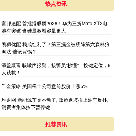
热点资讯
富邦速配 首批搭麒麟2026！华为三折Mate XT2电
池有突破 含硅量激增容量更大
凯狮优配 我成红利了？第三掘金被残阵第六森林狼
淘汰 谁该背锅？
添盈聚富 咳嗽声报警，接警员“秒懂”！按键定位，6
人获救！
千金策略 美国稀土公司盘前股价上涨5%
堆财网 新能源车卖不动了, 政策退坡撞上油车反扑,
消费者集体按下暂停键
推荐资讯