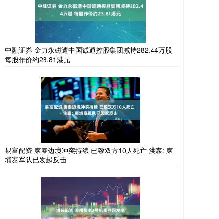
中融证券 金力永磁遭中国诚通控股集团减持282.44万股
每股作价约23.81港元
易富配资 柬泰边境冲突持续 已致双方10人死亡 洪森: 柬
埔寨军队已发起反击