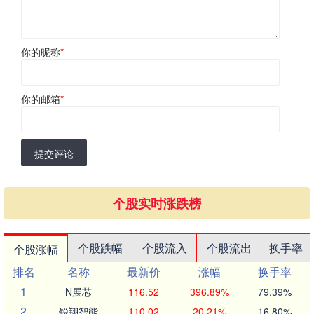
你的昵称
*
你的邮箱
*
提交评论
个股实时涨跌榜
个股跌幅
个股流入
个股流出
换手率
个股涨幅
排名
名称
最新价
涨幅
换手率
1
N展芯
116.52
396.89%
79.39%
2
锐翔智能
110.02
20.21%
16.80%