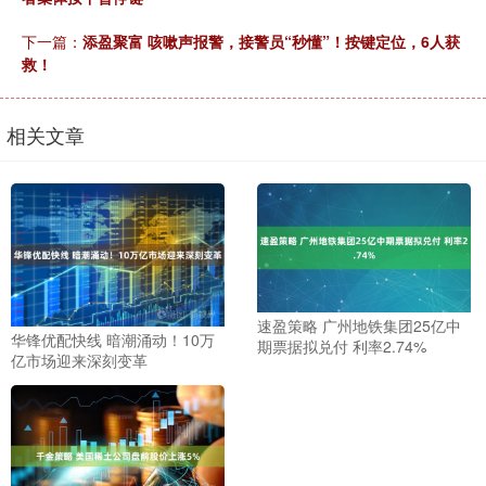
下一篇：
添盈聚富 咳嗽声报警，接警员“秒懂”！按键定位，6人获
救！
相关文章
速盈策略 广州地铁集团25亿中
华锋优配快线 暗潮涌动！10万
期票据拟兑付 利率2.74%
亿市场迎来深刻变革