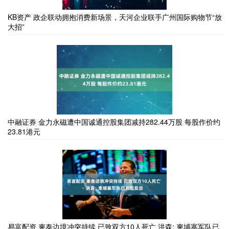
KB资产 政企联动拥抱消费新场景，天河企业联手广州国际购物节“放
大招”
中融证券 金力永磁遭中国诚通控股集团减持282.44万股 每股作价约
23.81港元
易富配资 柬泰边境冲突持续 已致双方10人死亡 洪森: 柬埔寨军队已