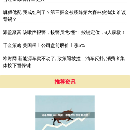
凯狮优配 我成红利了？第三掘金被残阵第六森林狼淘汰 谁该
背锅？
添盈聚富 咳嗽声报警，接警员“秒懂”！按键定位，6人获救！
千金策略 美国稀土公司盘前股价上涨5%
堆财网 新能源车卖不动了, 政策退坡撞上油车反扑, 消费者集
体按下暂停键
推荐资讯