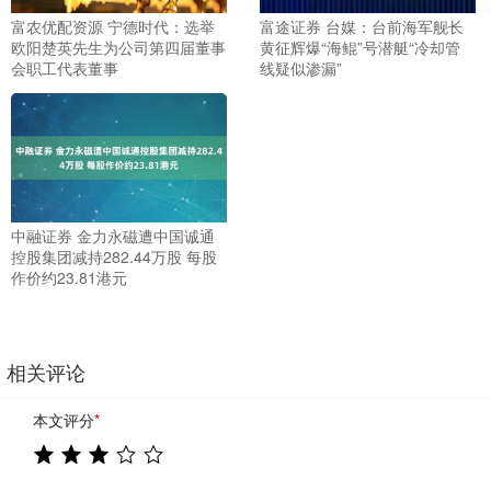
富农优配资源 宁德时代：选举
富途证券 台媒：台前海军舰长
欧阳楚英先生为公司第四届董事
黄征辉爆“海鲲”号潜艇“冷却管
会职工代表董事
线疑似渗漏”
中融证券 金力永磁遭中国诚通
控股集团减持282.44万股 每股
作价约23.81港元
相关评论
本文评分
*